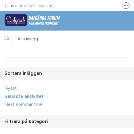
Hoppa till innehåll
Läs mer på vår hemsida
Fler
Här kan du reklamera
Gilla oss på Facebook
Alla inlägg
Följ @dafgards
Se våra filmer
Alla inlägg
Jobba hos oss!
Sortera inläggen
Nyast
Senaste aktivitet
Flest kommentarer
Filtrera på kategori