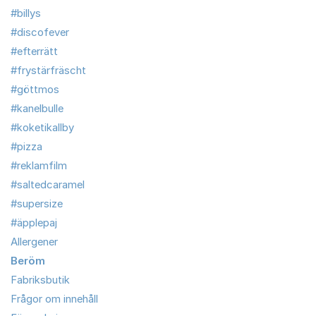
#billys
#discofever
#efterrätt
#frystärfräscht
#göttmos
#kanelbulle
#koketikallby
#pizza
#reklamfilm
#saltedcaramel
#supersize
#äpplepaj
Allergener
Beröm
Fabriksbutik
Frågor om innehåll