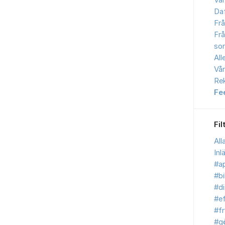
Vår
Daf
Frå
Frå
sor
All
Vår
Re
Fe
Fil
All
Inl
#ap
#bi
#d
#ef
#fr
#g