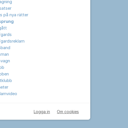
lagning
lsatser
s på nya rätter
sprung
gått
fgards
fgardsreklam
sband
sman
svagn
ubb
ubben
tklubb
eter
klamvideo
Logga in
Om cookies