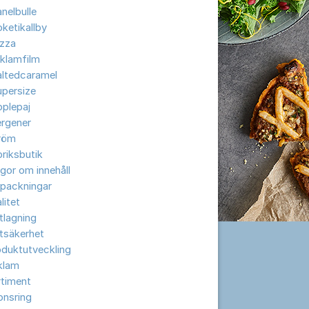
nelbulle
ketikallby
izza
klamfilm
altedcaramel
upersize
plepaj
ergener
röm
riksbutik
gor om innehåll
rpackningar
litet
tlagning
tsäkerhet
oduktutveckling
klam
rtiment
onsring