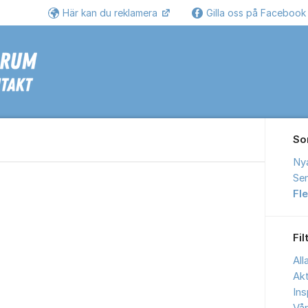
Här kan du reklamera
Gilla oss på Faceboo
Se
So
Ny
Sen
Fl
Fil
All
Akt
Ins