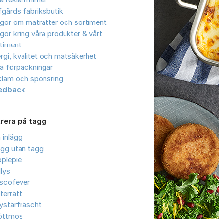
a reklamfilmer
gårds fabriksbutik
gor om maträtter och sortiment
gor kring våra produkter & vårt
timent
ergi, kvalitet och matsäkerhet
a förpackningar
klam och sponsring
edback
trera på tagg
a inlägg
ägg utan tagg
plepie
llys
iscofever
terrätt
ystärfräscht
öttmos