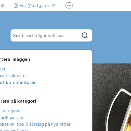
k
Följ @dafgards
Fler supportlänkar
 våra filmer
Jobba hos oss!
Sök bland alla inlägg
Sök
rtera inläggen
ast
aste aktivitet
est kommentarer
trera på kategori
a kategorier
uellt just nu
piration, tips & förslag på nya rätter