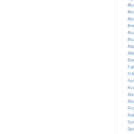
#ka
#ko
#p
#re
#s
#s
#äp
All
Be
Fab
Frå
Fö
Kva
Ma
Ma
Pr
Re
So
Sp