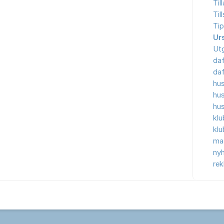
Til
Til
Tip
Ur
Ut
da
da
hu
hu
hu
kl
kl
ma
nyh
re