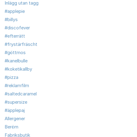
Inlägg utan tagg
#applepie
#billys
#discofever
#efterrätt
#frystärfräscht
#göttmos
#kanelbulle
#koketikallby
#pizza
#reklamfilm
#saltedcaramel
#supersize
#äpplepaj
Allergener
Beröm
Fabriksbutik