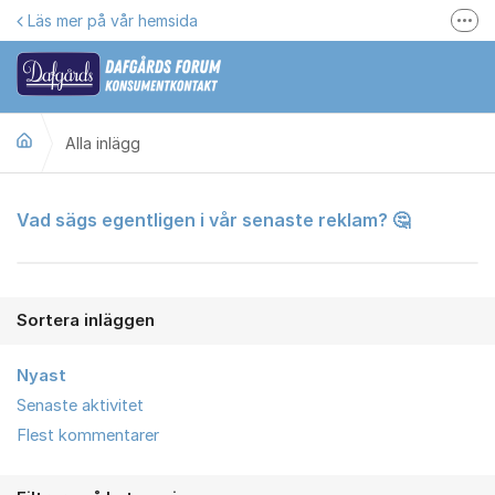
Hoppa till innehåll
Läs mer på vår hemsida
Fler
Här kan du reklamera
Gilla oss på Facebook
Alla inlägg
Följ @dafgards
Se våra filmer
Alla inlägg
Vad sägs egentligen i vår senaste reklam? 🤔
Jobba hos oss!
Sortera inläggen
Nyast
Senaste aktivitet
Flest kommentarer