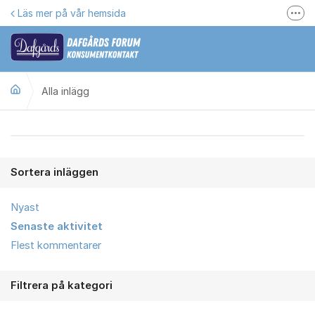
Hoppa till innehåll
Läs mer på vår hemsida
Fler
Här kan du reklamera
Gilla oss på Facebook
Alla inlägg
Följ @dafgards
Se våra filmer
Alla inlägg
Jobba hos oss!
Sortera inläggen
Nyast
Senaste aktivitet
Flest kommentarer
Filtrera på kategori