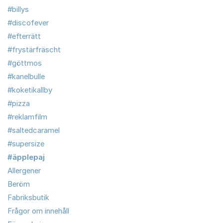
#billys
#discofever
#efterrätt
#frystärfräscht
#göttmos
#kanelbulle
#koketikallby
#pizza
#reklamfilm
#saltedcaramel
#supersize
#äpplepaj
Allergener
Beröm
Fabriksbutik
Frågor om innehåll