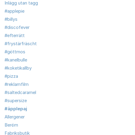
Inlägg utan tagg
#applepie
#billys
#discofever
#efterrätt
#frystärfräscht
#göttmos
#kanelbulle
#koketikallby
#pizza
#reklamfilm
#saltedcaramel
#supersize
#äpplepaj
Allergener
Beröm
Fabriksbutik