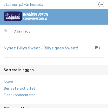
Hoppa till innehåll
Läs mer på vår hemsida
Fler
Här kan du reklamera
Gilla oss på Facebook
Alla inlägg
Följ @dafgards
Se våra filmer
Alla inlägg
Nyhet: Billys Sweet - Billys goes Sweet!
3
Jobba hos oss!
Sortera inläggen
Nyast
Senaste aktivitet
Flest kommentarer