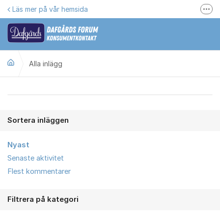
Hoppa till innehåll
Läs mer på vår hemsida
Fler
Här kan du reklamera
Gilla oss på Facebook
Alla inlägg
Följ @dafgards
Se våra filmer
Alla inlägg
Jobba hos oss!
Sortera inläggen
Nyast
Senaste aktivitet
Flest kommentarer
Filtrera på kategori