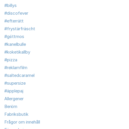
#billys
#discofever
#efterrätt
#frystärfräscht
#göttmos
#kanelbulle
#koketikallby
#pizza
#reklamfilm
#saltedcaramel
#supersize
#äpplepaj
Allergener
Beröm
Fabriksbutik
Frågor om innehåll