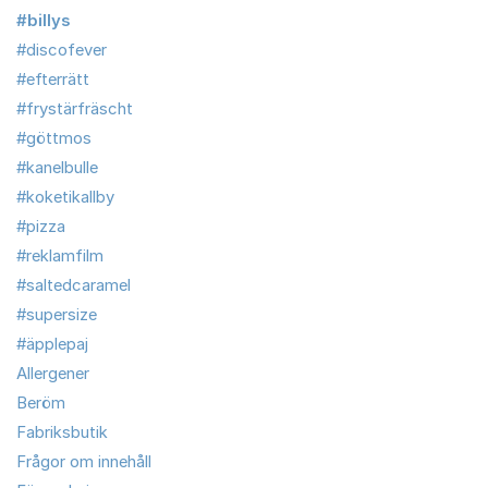
#billys
#discofever
#efterrätt
#frystärfräscht
#göttmos
#kanelbulle
#koketikallby
#pizza
#reklamfilm
#saltedcaramel
#supersize
#äpplepaj
Allergener
Beröm
Fabriksbutik
Frågor om innehåll