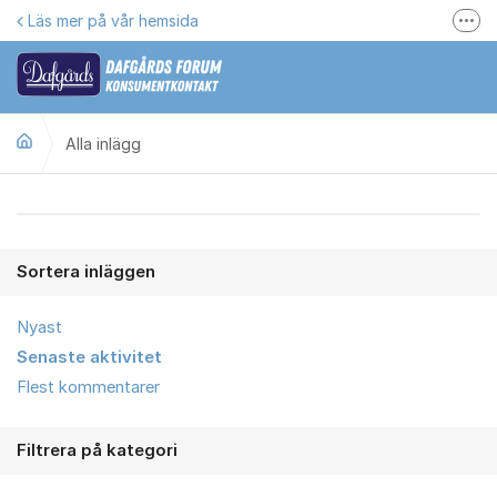
Hoppa till innehåll
Läs mer på vår hemsida
Fler
Här kan du reklamera
Gilla oss på Facebook
Alla inlägg
Följ @dafgards
Se våra filmer
Alla inlägg
Jobba hos oss!
Sortera inläggen
Nyast
Senaste aktivitet
Flest kommentarer
Filtrera på kategori