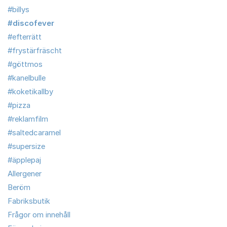
#billys
#discofever
#efterrätt
#frystärfräscht
#göttmos
#kanelbulle
#koketikallby
#pizza
#reklamfilm
#saltedcaramel
#supersize
#äpplepaj
Allergener
Beröm
Fabriksbutik
Frågor om innehåll