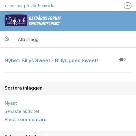
Hoppa till innehåll
Läs mer på vår hemsida
Fler
Här kan du reklamera
Gilla oss på Facebook
Alla inlägg
Följ @dafgards
Se våra filmer
Alla inlägg
Nyhet: Billys Sweet - Billys goes Sweet!
3
Jobba hos oss!
Sortera inläggen
Nyast
Senaste aktivitet
Flest kommentarer