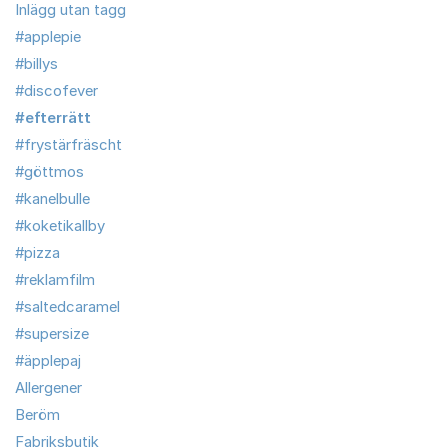
Inlägg utan tagg
#applepie
#billys
#discofever
#efterrätt
#frystärfräscht
#göttmos
#kanelbulle
#koketikallby
#pizza
#reklamfilm
#saltedcaramel
#supersize
#äpplepaj
Allergener
Beröm
Fabriksbutik