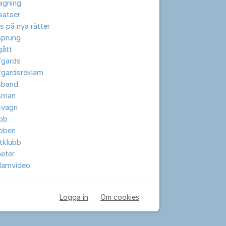
lagning
lsatser
s på nya rätter
sprung
gått
fgards
fgardsreklam
sband
sman
svagn
ubb
ubben
tklubb
eter
klamvideo
Logga in
Om cookies