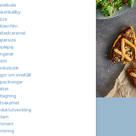
nelbulle
ketikallby
izza
klamfilm
altedcaramel
upersize
plepaj
ergener
röm
riksbutik
gor om innehåll
rpackningar
litet
tlagning
tsäkerhet
oduktutveckling
klam
rtiment
onsring