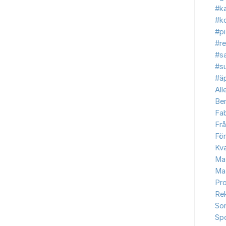
#ka
#ko
#p
#re
#s
#s
#äp
All
Be
Fab
Frå
Fö
Kva
Ma
Ma
Pr
Re
So
Sp