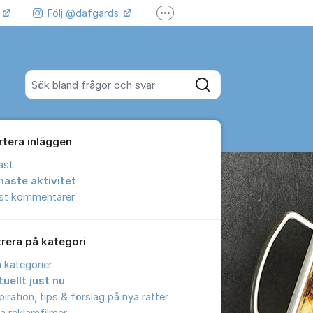
k
Följ @dafgards
Fler supportlänkar
 våra filmer
Jobba hos oss!
Sök bland alla inlägg
Sök
rtera inläggen
ast
naste aktivitet
est kommentarer
trera på kategori
a kategorier
uellt just nu
piration, tips & förslag på nya rätter