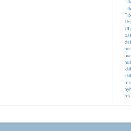
Til
Til
Tip
Ur
Ut
da
da
hu
hu
hu
kl
kl
ma
nyh
re