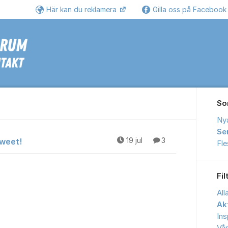
Här kan du reklamera
Gilla oss på Faceboo
Se
So
Ny
Se
Sweet!
19 jul
3
Fl
Fil
All
Akt
Ins