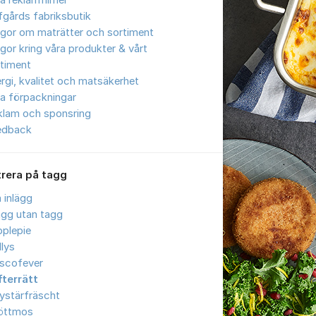
a reklamfilmer
gårds fabriksbutik
gor om maträtter och sortiment
gor kring våra produkter & vårt
timent
ergi, kvalitet och matsäkerhet
a förpackningar
klam och sponsring
edback
trera på tagg
a inlägg
ägg utan tagg
plepie
llys
iscofever
fterrätt
ystärfräscht
öttmos