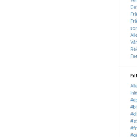
Vår
Daf
Frå
Frå
sor
All
Vår
Re
Fe
Fil
All
Inl
#ap
#bi
#d
#e
#fr
#g