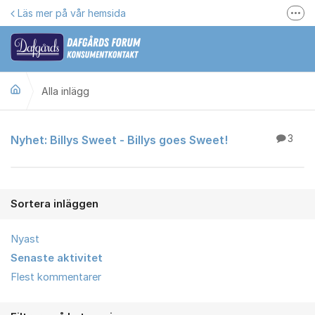
Hoppa till innehåll
Läs mer på vår hemsida
Fler
Här kan du reklamera
Gilla oss på Facebook
Alla inlägg
Följ @dafgards
Se våra filmer
Alla inlägg
Nyhet: Billys Sweet - Billys goes Sweet!
3
Jobba hos oss!
Sortera inläggen
Nyast
Senaste aktivitet
Flest kommentarer