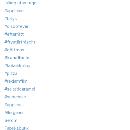
Inlägg utan tagg
#applepie
#billys
#discofever
#efterrätt
#frystärfräscht
#göttmos
#kanelbulle
#koketikallby
#pizza
#reklamfilm
#saltedcaramel
#supersize
#äpplepaj
Allergener
Beröm
Fabriksbutik