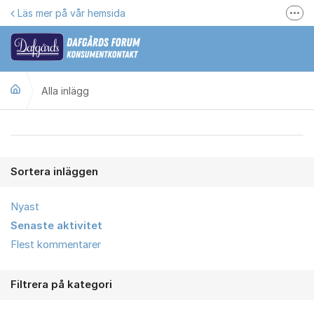
Hoppa till innehåll
Läs mer på vår hemsida
Fler
Här kan du reklamera
Gilla oss på Facebook
Alla inlägg
Följ @dafgards
Se våra filmer
Alla inlägg
Jobba hos oss!
Sortera inläggen
Nyast
Senaste aktivitet
Flest kommentarer
Filtrera på kategori