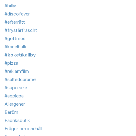
#billys
#discofever
#efterrätt
#frystärfräscht
#göttmos
#kanelbulle
#koketikallby
#pizza
#reklamfilm
#saltedcaramel
#supersize
#äpplepaj
Allergener
Beröm
Fabriksbutik
Frågor om innehåll