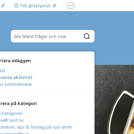
k
Följ @dafgards
Fler supportlänkar
 våra filmer
Jobba hos oss!
Sök bland alla inlägg
Sök
rtera inläggen
ast
naste aktivitet
est kommentarer
trera på kategori
a kategorier
uellt just nu
piration, tips & förslag på nya rätter