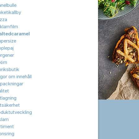
nelbulle
ketikallby
izza
klamfilm
altedcaramel
upersize
plepaj
ergener
röm
riksbutik
gor om innehåll
rpackningar
litet
tlagning
tsäkerhet
oduktutveckling
klam
rtiment
onsring