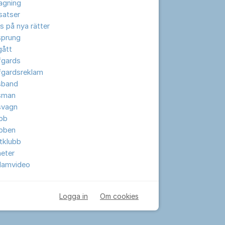
lagning
lsatser
s på nya rätter
sprung
gått
fgards
fgardsreklam
sband
sman
svagn
ubb
ubben
tklubb
eter
klamvideo
Logga in
Om cookies