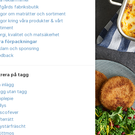
a reklamfilmer
gårds fabriksbutik
gor om maträtter och sortiment
gor kring våra produkter & vårt
timent
ergi, kvalitet och matsäkerhet
ra förpackningar
klam och sponsring
edback
trera på tagg
a inlägg
ägg utan tagg
plepie
llys
iscofever
terrätt
ystärfräscht
öttmos