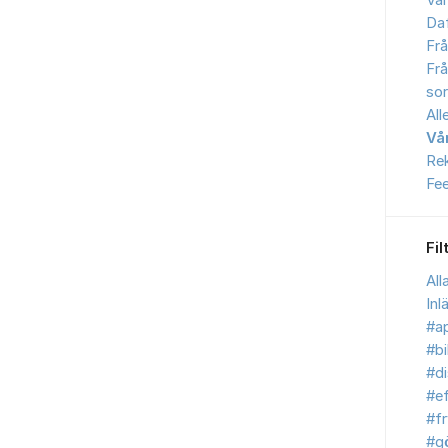
Vår
Daf
Frå
Frå
sor
All
Vå
Re
Fe
Fil
All
Inl
#ap
#bi
#d
#ef
#fr
#g