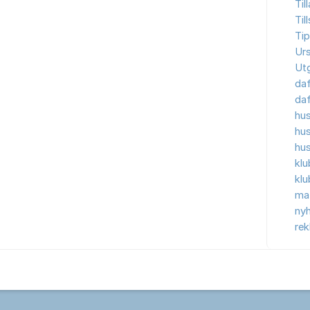
Til
Til
Tip
Ur
Ut
da
da
hu
hu
hu
kl
kl
ma
nyh
re