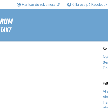
Här kan du reklamera
Gilla oss på Faceboo
Se
So
Ny
Se
Fl
Fil
All
Akt
Ins