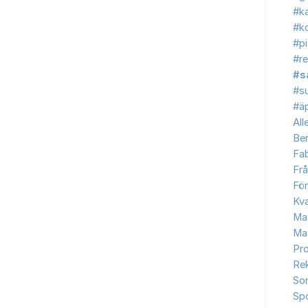
#ka
#ko
#p
#re
#s
#s
#äp
All
Be
Fab
Frå
Fö
Kva
Ma
Ma
Pr
Re
So
Sp