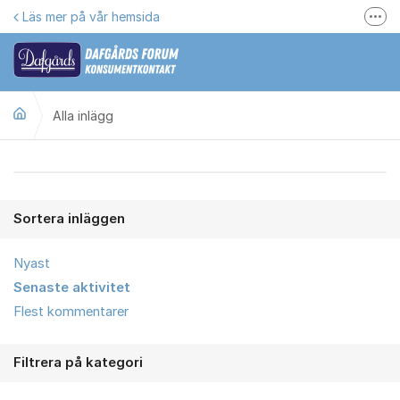
Hoppa till innehåll
Läs mer på vår hemsida
Fler
Här kan du reklamera
Gilla oss på Facebook
Alla inlägg
Följ @dafgards
Se våra filmer
Alla inlägg
Jobba hos oss!
Sortera inläggen
Nyast
Senaste aktivitet
Flest kommentarer
Filtrera på kategori