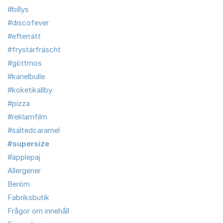
#billys
#discofever
#efterrätt
#frystärfräscht
#göttmos
#kanelbulle
#koketikallby
#pizza
#reklamfilm
#saltedcaramel
#supersize
#äpplepaj
Allergener
Beröm
Fabriksbutik
Frågor om innehåll