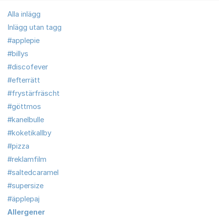
Alla inlägg
Inlägg utan tagg
#applepie
#billys
#discofever
#efterrätt
#frystärfräscht
#göttmos
#kanelbulle
#koketikallby
#pizza
#reklamfilm
#saltedcaramel
#supersize
#äpplepaj
Allergener