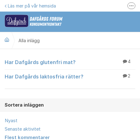
Hoppa till innehåll
Läs mer på vår hemsida
Fler
Här kan du reklamera
Gilla oss på Facebook
Alla inlägg
Följ @dafgards
Se våra filmer
Alla inlägg
Har Dafgårds glutenfri mat?
4
Jobba hos oss!
Har Dafgårds laktosfria rätter?
2
Sortera inläggen
Nyast
Senaste aktivitet
Flest kommentarer