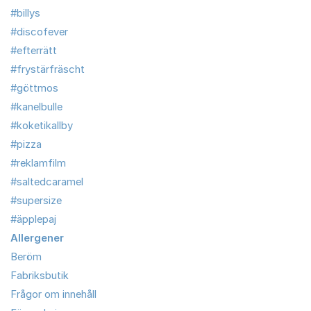
#billys
#discofever
#efterrätt
#frystärfräscht
#göttmos
#kanelbulle
#koketikallby
#pizza
#reklamfilm
#saltedcaramel
#supersize
#äpplepaj
Allergener
Beröm
Fabriksbutik
Frågor om innehåll