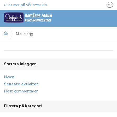
Hoppa till innehåll
Läs mer på vår hemsida
Fler
Här kan du reklamera
Gilla oss på Facebook
Alla inlägg
Följ @dafgards
Se våra filmer
Alla inlägg
Jobba hos oss!
Sortera inläggen
Nyast
Senaste aktivitet
Flest kommentarer
Filtrera på kategori