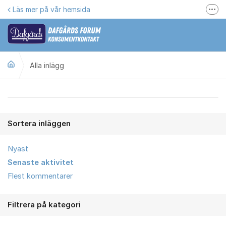
Hoppa till innehåll
Läs mer på vår hemsida
Fler
Här kan du reklamera
Gilla oss på Facebook
Alla inlägg
Följ @dafgards
Se våra filmer
Alla inlägg
Jobba hos oss!
Sortera inläggen
Nyast
Senaste aktivitet
Flest kommentarer
Filtrera på kategori