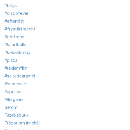
#billys
#discofever
#efterrätt
#frystärfräscht
#göttmos
#kanelbulle
#koketikallby
#pizza
#reklamfilm
#saltedcaramel
#supersize
#äpplepaj
Allergener
Beröm
Fabriksbutik
Frågor om innehåll