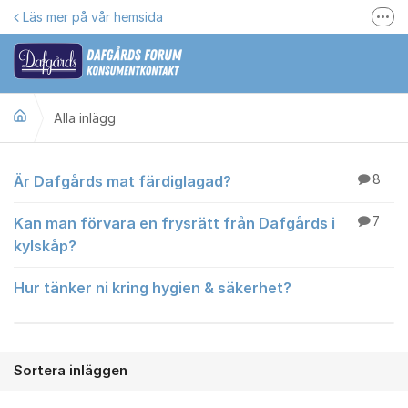
Hoppa till innehåll
Läs mer på vår hemsida
Fler
Här kan du reklamera
Gilla oss på Facebook
Alla inlägg
Följ @dafgards
Se våra filmer
Alla inlägg
Är Dafgårds mat färdiglagad?
8
Jobba hos oss!
Kan man förvara en frysrätt från Dafgårds i
7
kylskåp?
Hur tänker ni kring hygien & säkerhet?
Sortera inläggen