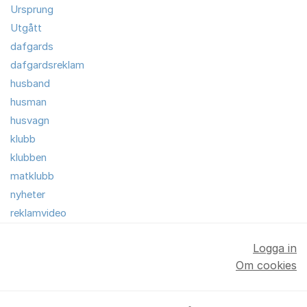
Ursprung
Utgått
dafgards
dafgardsreklam
husband
husman
husvagn
klubb
klubben
matklubb
nyheter
reklamvideo
Logga in
Om cookies