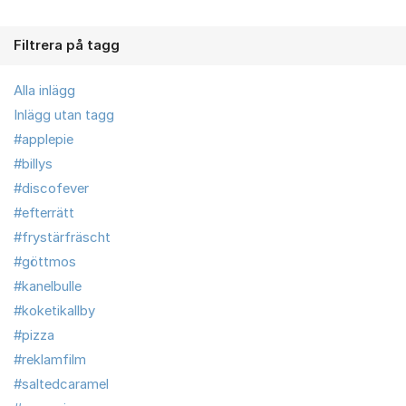
Filtrera på tagg
Alla inlägg
Inlägg utan tagg
#applepie
#billys
#discofever
#efterrätt
#frystärfräscht
#göttmos
#kanelbulle
#koketikallby
#pizza
#reklamfilm
#saltedcaramel