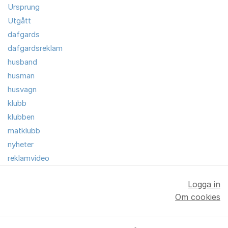
Ursprung
Utgått
dafgards
dafgardsreklam
husband
husman
husvagn
klubb
klubben
matklubb
nyheter
reklamvideo
Logga in
Om cookies