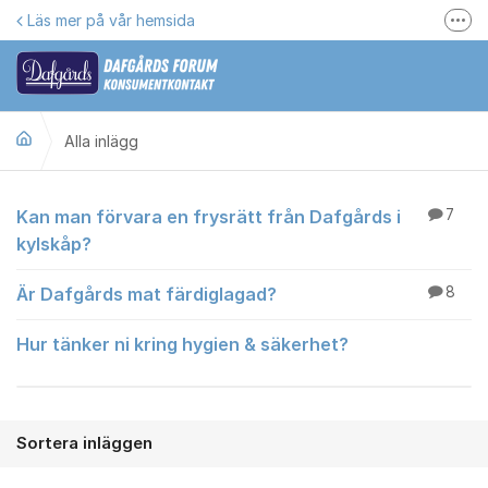
Hoppa till innehåll
Läs mer på vår hemsida
Fler
Här kan du reklamera
Gilla oss på Facebook
Alla inlägg
Följ @dafgards
Se våra filmer
Alla inlägg
Kan man förvara en frysrätt från Dafgårds i
7
Jobba hos oss!
kylskåp?
Är Dafgårds mat färdiglagad?
8
Hur tänker ni kring hygien & säkerhet?
Sortera inläggen