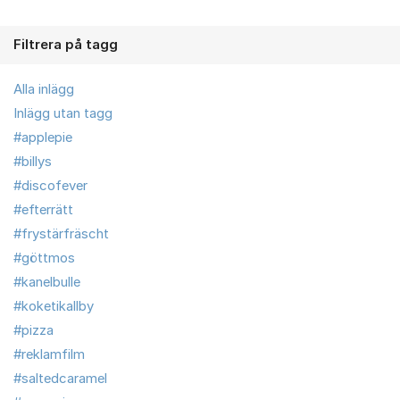
Filtrera på tagg
Alla inlägg
Inlägg utan tagg
#applepie
#billys
#discofever
#efterrätt
#frystärfräscht
#göttmos
#kanelbulle
#koketikallby
#pizza
#reklamfilm
#saltedcaramel