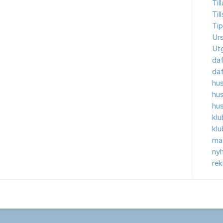
Til
Til
Tip
Ur
Ut
da
da
hu
hu
hu
kl
kl
ma
nyh
re