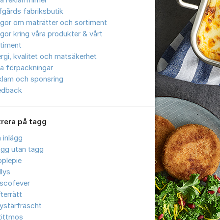
a reklamfilmer
gårds fabriksbutik
gor om maträtter och sortiment
gor kring våra produkter & vårt
timent
ergi, kvalitet och matsäkerhet
a förpackningar
klam och sponsring
edback
trera på tagg
a inlägg
ägg utan tagg
plepie
llys
iscofever
terrätt
ystärfräscht
öttmos