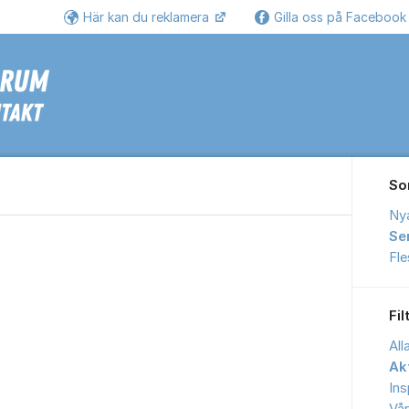
Här kan du reklamera
Gilla oss på Faceboo
Se
So
Ny
Se
Fl
Fil
All
Akt
Ins