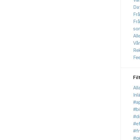
Vår
Daf
Frå
Frå
sor
All
Vår
Re
Fe
Fil
All
Inl
#ap
#bi
#d
#ef
#fr
#g