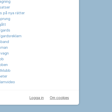
lagning
lsatser
s på nya rätter
sprung
gått
fgards
fgardsreklam
sband
sman
svagn
ubb
ubben
tklubb
eter
klamvideo
Logga in
Om cookies