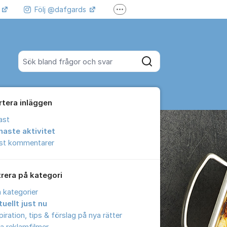
k
Följ @dafgards
Fler supportlänkar
 våra filmer
Jobba hos oss!
Sök bland alla inlägg
Sök
rtera inläggen
ast
naste aktivitet
est kommentarer
trera på kategori
a kategorier
uellt just nu
piration, tips & förslag på nya rätter