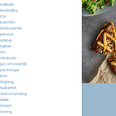
nelbulle
ketikallby
izza
klamfilm
altedcaramel
upersize
plepaj
ergener
röm
riksbutik
gor om innehåll
rpackningar
litet
tlagning
tsäkerhet
oduktutveckling
klam
rtiment
onsring