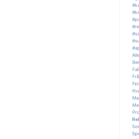
#ka
#ko
#p
#re
#s
#s
#äp
All
Be
Fab
Frå
Fö
Kva
Ma
Ma
Pr
Re
So
Sp