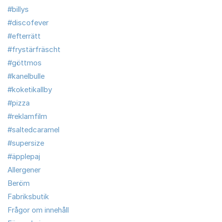
#billys
#discofever
#efterrätt
#frystärfräscht
#göttmos
#kanelbulle
#koketikallby
#pizza
#reklamfilm
#saltedcaramel
#supersize
#äpplepaj
Allergener
Beröm
Fabriksbutik
Frågor om innehåll