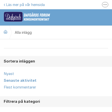
Hoppa till innehåll
Läs mer på vår hemsida
Fler
Här kan du reklamera
Gilla oss på Facebook
Alla inlägg
Följ @dafgards
Se våra filmer
Alla inlägg
Jobba hos oss!
Sortera inläggen
Nyast
Senaste aktivitet
Flest kommentarer
Filtrera på kategori