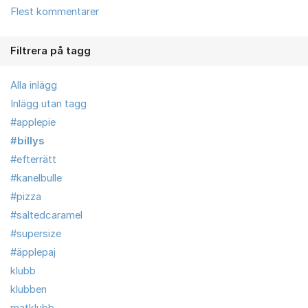
Flest kommentarer
Filtrera på tagg
Alla inlägg
Inlägg utan tagg
#applepie
#billys
#efterrätt
#kanelbulle
#pizza
#saltedcaramel
#supersize
#äpplepaj
klubb
klubben