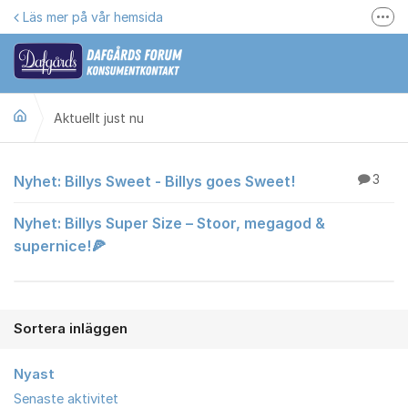
Hoppa till innehåll
Läs mer på vår hemsida
Fler
Här kan du reklamera
Gilla oss på Facebook
Aktuellt just nu
Följ @dafgards
Se våra filmer
Aktuellt just nu
Nyhet: Billys Sweet - Billys goes Sweet!
3
Jobba hos oss!
Nyhet: Billys Super Size – Stoor, megagod &
supernice!🍕
Sortera inläggen
Nyast
Senaste aktivitet