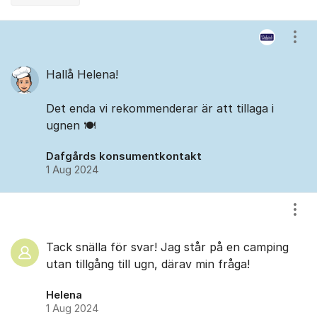
Kommentarer
Visa
Hallå Helena!
Det enda vi rekommenderar är att tillaga i
ugnen 🍽️
Dafgårds konsumentkontakt
1 Aug 2024
Visa
Tack snälla för svar! Jag står på en camping
utan tillgång till ugn, därav min fråga!
Helena
1 Aug 2024