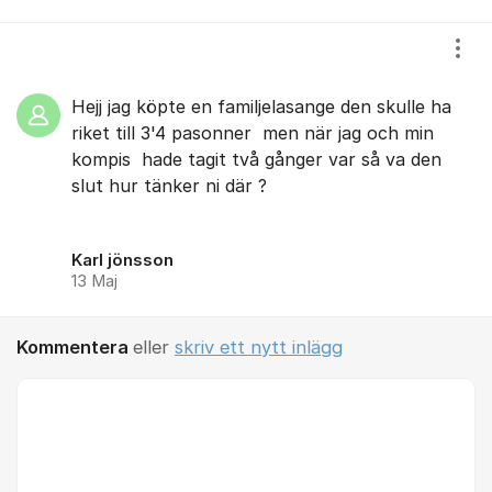
Visa
Hejj jag köpte en familjelasange den skulle ha
riket till 3'4 pasonner men när jag och min
kompis hade tagit två gånger var så va den
slut hur tänker ni där ?
Karl jönsson
13 Maj
Kommentera
eller
skriv ett nytt inlägg
Kommentar *