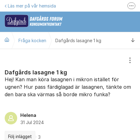
Hoppa till innehåll
Läs mer på vår hemsida
Fler
Här kan du reklamera
Gilla oss på Facebook
Ti
Fråga kocken
Dafgårds lasagne 1 kg
Följ @dafgards
Se våra filmer
Visa
Jobba hos oss!
Dafgårds lasagne 1 kg
Hej! Kan man köra lasagnen i mikron istället för
ugnen? Hur pass färdiglagad är lasagnen, tänkte om
den bara ska värmas så borde mikro funka?
Helena
31 Jul 2024
Följ inlägget
3