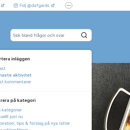
k
Följ @dafgards
Fler supportlänkar
 våra filmer
Jobba hos oss!
Sök bland alla inlägg
Sök
rtera inläggen
ast
naste aktivitet
est kommentarer
trera på kategori
a kategorier
uellt just nu
piration, tips & förslag på nya rätter