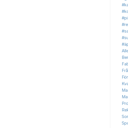
#ka
#ko
#p
#re
#s
#s
#äp
All
Be
Fab
Frå
Fö
Kva
Ma
Ma
Pr
Re
So
Sp