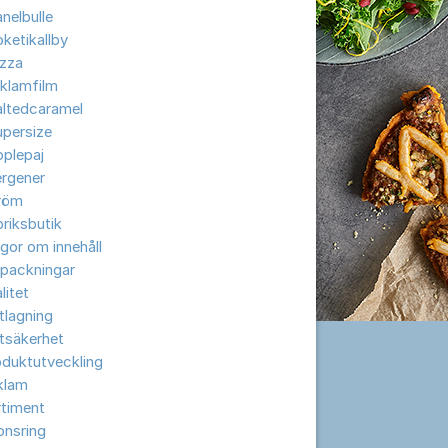
nelbulle
ketikallby
izza
klamfilm
altedcaramel
upersize
plepaj
ergener
röm
riksbutik
gor om innehåll
rpackningar
litet
tlagning
tsäkerhet
oduktutveckling
klam
rtiment
onsring