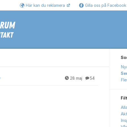
Här kan du reklamera
Gilla oss på Faceboo
Se
So
Ny
Se
?
28 maj
54
Fl
Fil
All
Akt
Ins