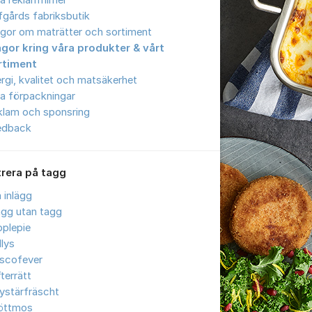
a reklamfilmer
gårds fabriksbutik
gor om maträtter och sortiment
ågor kring våra produkter & vårt
rtiment
ergi, kvalitet och matsäkerhet
a förpackningar
klam och sponsring
edback
trera på tagg
a inlägg
ägg utan tagg
plepie
llys
iscofever
terrätt
ystärfräscht
öttmos