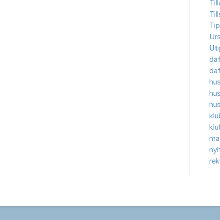
Til
Til
Tip
Ur
Ut
da
da
hu
hu
hu
kl
kl
ma
nyh
re