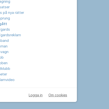
lagning
lsatser
s på nya rätter
sprung
gått
fgards
fgardsreklam
sband
sman
svagn
ubb
ubben
tklubb
eter
klamvideo
Logga in
Om cookies