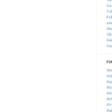
Vår
Daf
Frå
Fr
so
All
Vår
Re
Fe
Fil
All
Inl
#ap
#bi
#d
#ef
#fr
#g