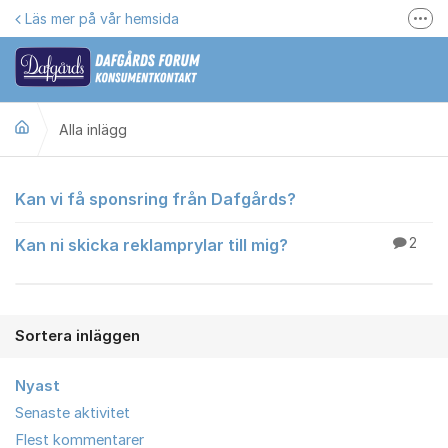
Hoppa till innehåll
Läs mer på vår hemsida
Fler
Här kan du reklamera
Gilla oss på Facebook
Alla inlägg
Följ @dafgards
Se våra filmer
Alla inlägg
Kan vi få sponsring från Dafgårds?
Jobba hos oss!
Kan ni skicka reklamprylar till mig?
2
Sortera inläggen
Nyast
Senaste aktivitet
Flest kommentarer