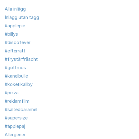
Alla inlägg
Inlägg utan tagg
#applepie
#billys
#discofever
#efterrätt
#frystärfräscht
#göttmos
#kanelbulle
#koketikallby
#pizza
#reklamfilm
#saltedcaramel
#supersize
#äpplepaj
Allergener