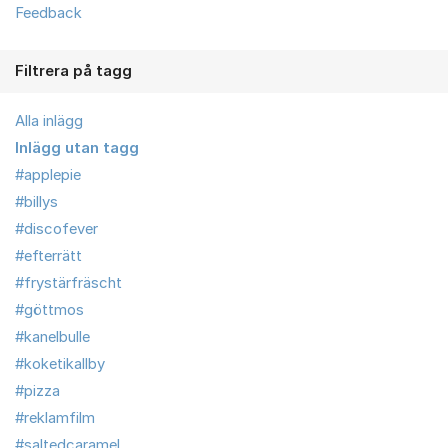
Feedback
Filtrera på tagg
Alla inlägg
Inlägg utan tagg
#applepie
#billys
#discofever
#efterrätt
#frystärfräscht
#göttmos
#kanelbulle
#koketikallby
#pizza
#reklamfilm
#saltedcaramel