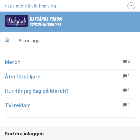
Hoppa till innehåll
Läs mer på vår hemsida
Fler
Här kan du reklamera
Gilla oss på Facebook
Alla inlägg
Följ @dafgards
Se våra filmer
Alla inlägg
Merch
4
Jobba hos oss!
Återförsäljare
1
Hur får jag tag på Merch?
1
TV-reklam
1
Sortera inläggen