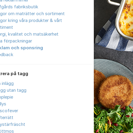
a reklamfilmer
gårds fabriksbutik
gor om maträtter och sortiment
gor kring våra produkter & vårt
timent
ergi, kvalitet och matsäkerhet
a förpackningar
klam och sponsring
edback
trera på tagg
a inlägg
ägg utan tagg
plepie
llys
iscofever
terrätt
ystärfräscht
öttmos