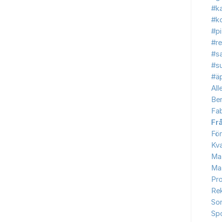
#ka
#ko
#p
#re
#s
#s
#äp
All
Be
Fab
Fr
Fö
Kva
Ma
Ma
Pr
Re
So
Sp