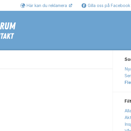
Här kan du reklamera
Gilla oss på Faceboo
Se
So
Ny
Sen
Fl
Fil
All
Akt
Ins