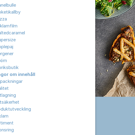
nelbulle
ketikallby
izza
klamfilm
altedcaramel
upersize
plepaj
ergener
röm
riksbutik
ågor om innehåll
rpackningar
litet
tlagning
tsäkerhet
oduktutveckling
klam
rtiment
onsring