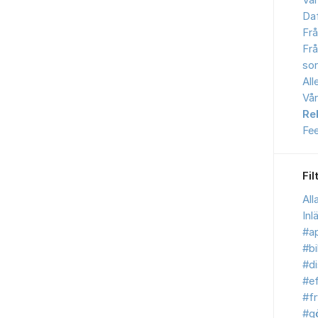
Vår
Daf
Frå
Frå
sor
All
Vår
Re
Fe
Fil
All
Inl
#ap
#bi
#d
#ef
#fr
#g