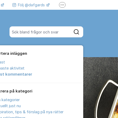
k
Följ @dafgards
Fler supportlänkar
 våra filmer
Jobba hos oss!
Sök bland alla inlägg
Sök
rtera inläggen
ast
aste aktivitet
est kommentarer
trera på kategori
a kategorier
uellt just nu
piration, tips & förslag på nya rätter