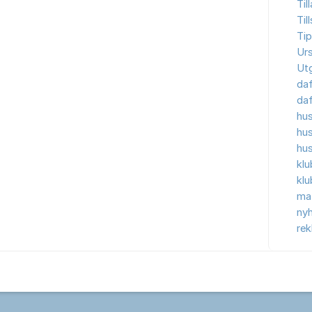
Til
Til
Tip
Ur
Ut
da
da
hu
hu
hu
kl
kl
ma
nyh
re