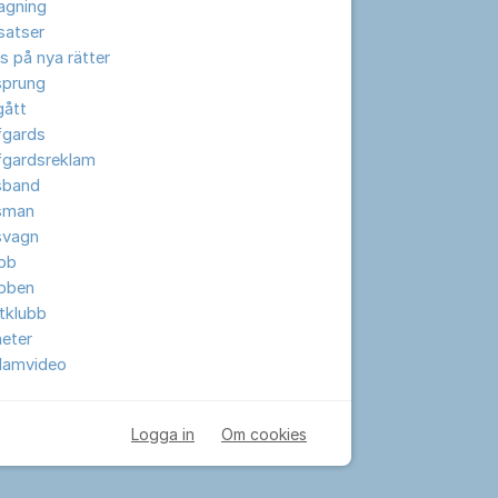
lagning
lsatser
s på nya rätter
sprung
gått
fgards
fgardsreklam
sband
sman
svagn
ubb
ubben
tklubb
eter
klamvideo
Logga in
Om cookies