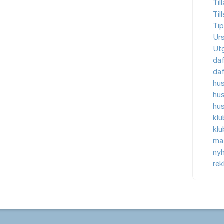
Til
Til
Tip
Ur
Ut
da
da
hu
hu
hu
kl
kl
ma
nyh
re