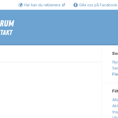
Här kan du reklamera
Gilla oss på Faceboo
Se
So
Ny
Sen
Fl
Fil
All
Akt
Ins