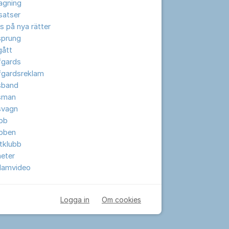
lagning
lsatser
s på nya rätter
sprung
gått
fgards
fgardsreklam
sband
sman
svagn
ubb
ubben
tklubb
eter
klamvideo
Logga in
Om cookies