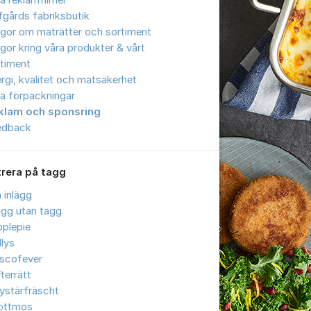
a reklamfilmer
gårds fabriksbutik
gor om maträtter och sortiment
gor kring våra produkter & vårt
timent
ergi, kvalitet och matsäkerhet
a förpackningar
klam och sponsring
edback
trera på tagg
a inlägg
ägg utan tagg
plepie
llys
iscofever
terrätt
ystärfräscht
öttmos