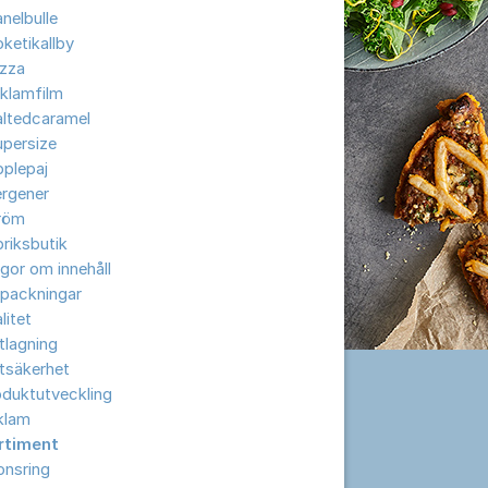
nelbulle
ketikallby
izza
klamfilm
altedcaramel
upersize
plepaj
ergener
röm
riksbutik
gor om innehåll
rpackningar
litet
tlagning
tsäkerhet
oduktutveckling
klam
rtiment
onsring