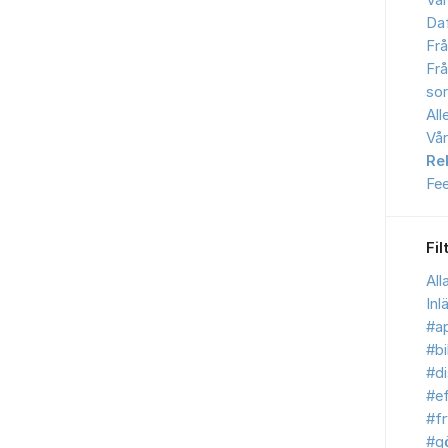
Vår
Daf
Frå
Frå
sor
All
Vår
Re
Fe
Fil
All
Inl
#ap
#bi
#d
#ef
#fr
#g