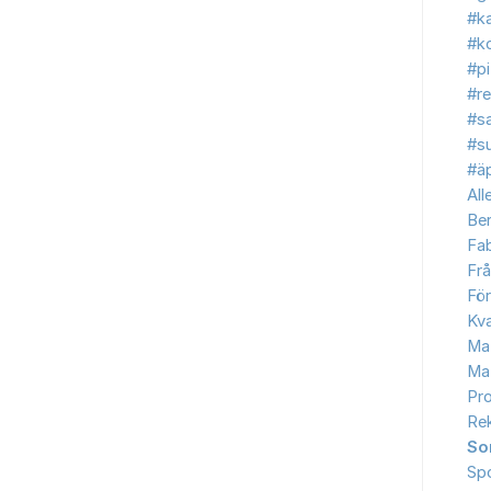
#ka
#ko
#p
#re
#s
#s
#äp
All
Be
Fab
Frå
Fö
Kva
Ma
Ma
Pr
Re
So
Sp