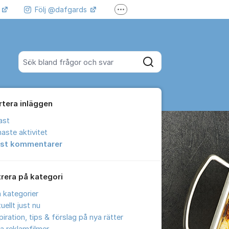
k
Följ @dafgards
Fler supportlänkar
 våra filmer
Jobba hos oss!
Sök bland alla inlägg
Sök
rtera inläggen
ast
aste aktivitet
est kommentarer
trera på kategori
a kategorier
uellt just nu
piration, tips & förslag på nya rätter