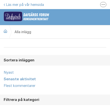
Hoppa till innehåll
Läs mer på vår hemsida
Fler
Här kan du reklamera
Gilla oss på Facebook
Alla inlägg
Följ @dafgards
Se våra filmer
Alla inlägg
Jobba hos oss!
Sortera inläggen
Nyast
Senaste aktivitet
Flest kommentarer
Filtrera på kategori