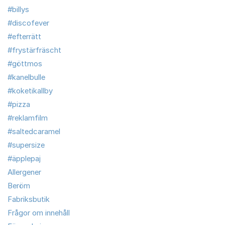
#billys
#discofever
#efterrätt
#frystärfräscht
#göttmos
#kanelbulle
#koketikallby
#pizza
#reklamfilm
#saltedcaramel
#supersize
#äpplepaj
Allergener
Beröm
Fabriksbutik
Frågor om innehåll